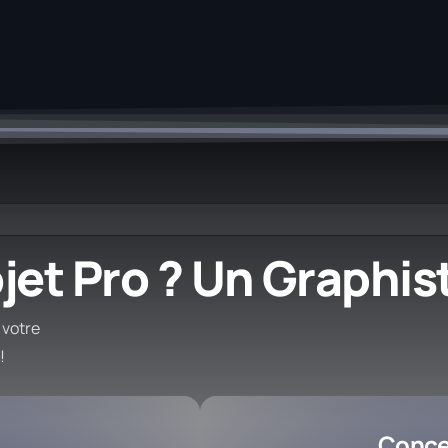
Accompagnement pour 
jet Pro ?
Un Graphist
 votre
!
Conce