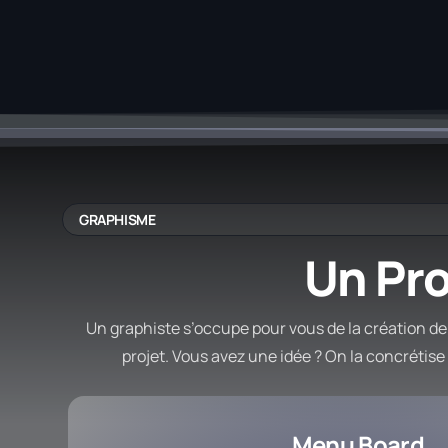
Audiovisuel
Production Audiovisuelle Créative
GRAPHISME
Un Pro
Un graphiste s’occupe pour vous de la création de
projet. Vous avez une idée ? On la concrétise 
Menu Board