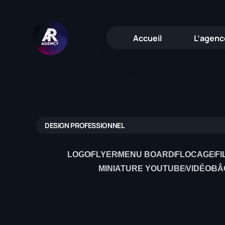
Accueil
L’agenc
Site Internet
Site vitrine, site e-commerce, site su
DESIGN PROFESSIONNEL
Référencement
Soyez Numéro 1 de Google
LOGO
FLYER
MENU BOARD
FLOCAGE
FI
MINIATURE YOUTUBE
VIDÉO
BÂ
Graphisme
Création Visuelle Sur-Mesure
Enseigne
Design Extérieur : L'Identité de Vot